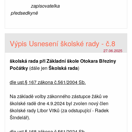
zapisovatelka
předsedkyně
Výpis Usnesení školské rady - č.8
27.06.2025
školská rada při Základní škole Otokara Březiny
Počátky
(dále jen
Školská rada
)
dle ust.§ 167 zákona č.561/2004 Sb.
Na základě volby zákonného zástupce žáků ve
školské radě dne 4.9.2024 byl zvolen nový člen
školské rady Libor Vitků (za odstupující - Radek
Šindelář).
dle ust.§ 168 zákona č.561/2024 Sb.