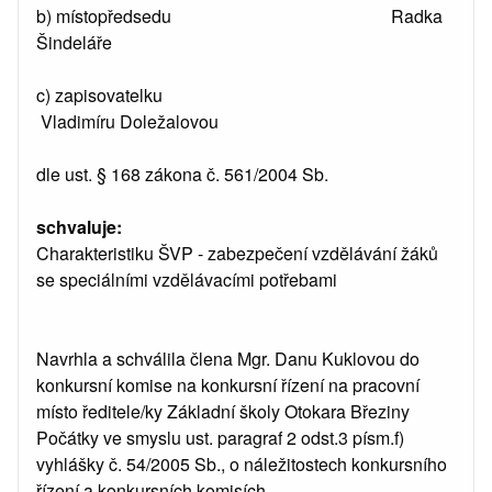
b) místopředsedu Radka
Šindeláře
c) zapisovatelku
Vladimíru Doležalovou
dle ust. § 168 zákona č. 561/2004 Sb.
schvaluje:
Charakteristiku ŠVP - zabezpečení vzdělávání žáků
se speciálními vzdělávacími potřebami
Navrhla a schválila člena Mgr. Danu Kuklovou do
konkursní komise na konkursní řízení na pracovní
místo ředitele/ky Základní školy Otokara Březiny
Počátky ve smyslu ust. paragraf 2 odst.3 písm.f)
vyhlášky č. 54/2005 Sb., o náležitostech konkursního
řízení a konkursních komisích.