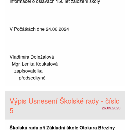
Informacei o oslavách 150 let založení školy
V Počátkách dne 24.06.2024
Vladimíra Doležalová
Mgr. Lenka Koukalová
zapisovatelka
předsedkyně
Výpis Usnesení Školské rady - číslo
5
26.09.2023
Školská rada při Základní škole Otokara Březiny