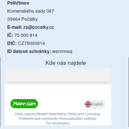
Pelhřimov
Komenského sady 387
39464 Počátky
E-mail:
zs@pocatky.cz
IČ:
75 000 814
DIČ:
CZ75000814
ID datové schránky:
wenmneq
Kde nás najdete