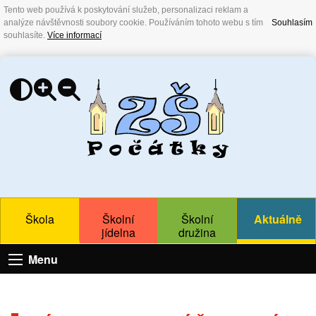
Tento web používá k poskytování služeb, personalizaci reklam a
analýze návštěvnosti soubory cookie. Používáním tohoto webu s tím
Souhlasím
souhlasíte.
Více informací
Škola
Školní
Školní
Aktuálně
jídelna
družina
Menu