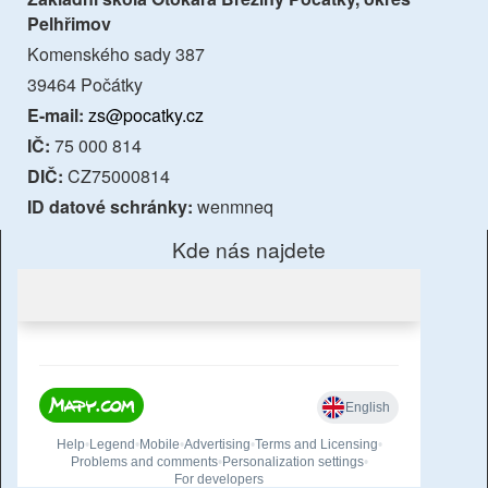
Pelhřimov
Komenského sady 387
39464 Počátky
E-mail:
zs@pocatky.cz
IČ:
75 000 814
DIČ:
CZ75000814
ID datové schránky:
wenmneq
Kde nás najdete