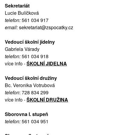
Sekretariát
Lucie Bulíčková
telefon:
561 034 917
email:
sekretariat@zspocatky.cz
Vedoucí školní jídelny
Gabriela Várady
telefon:
561 034 918
více info -
ŚKOLNÍ JIDELNA
Vedoucí školní družiny
Bc. Veronika Votrubová
telefon
: 728 834 299
více info -
ŠKOLNÍ DRUŽINA
Sborovna I. stupeň
telefon:
561 034 951