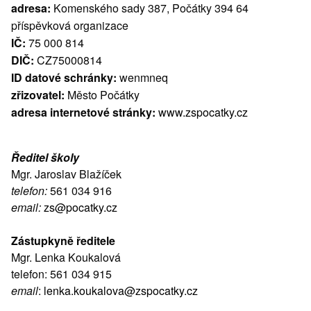
adresa:
Komenského sady 387, Počátky 394 64
příspěvková organizace
IČ:
75 000 814
DIČ:
CZ75000814
ID datové schránky:
wenmneq
zřizovatel:
Město Počátky
adresa internetové stránky:
www.zspocatky.cz
Ředitel školy
Mgr. Jaroslav Blažíček
telefon:
561 034 916
email:
zs@pocatky.cz
Zástupkyně ředitele
Mgr. Lenka Koukalová
telefon: 561 034 915
email
:
lenka.koukalova@zspocatky.cz