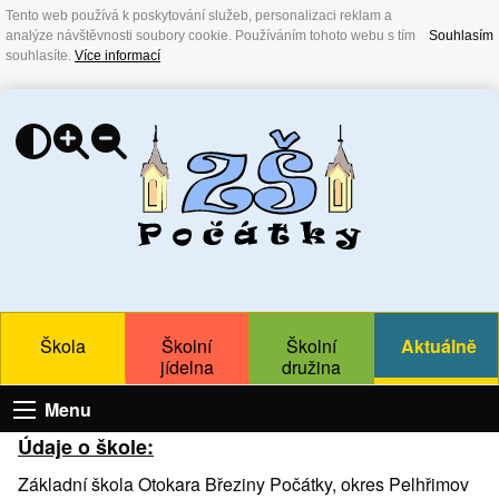
Tento web používá k poskytování služeb, personalizaci reklam a
analýze návštěvnosti soubory cookie. Používáním tohoto webu s tím
Souhlasím
souhlasíte.
Více informací
Škola
Školní
Školní
Aktuálně
jídelna
družina
Menu
Údaje o škole:
Základní škola Otokara Březiny Počátky, okres Pelhřimov