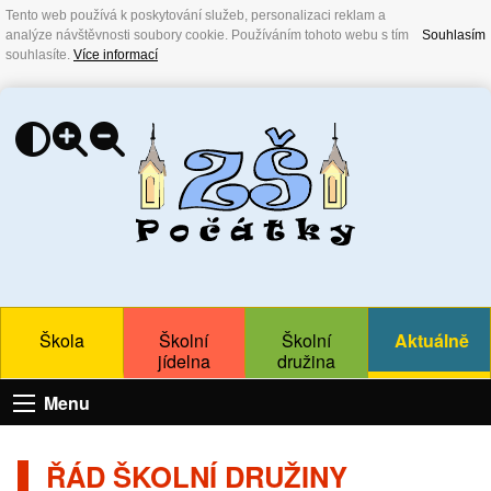
Tento web používá k poskytování služeb, personalizaci reklam a
analýze návštěvnosti soubory cookie. Používáním tohoto webu s tím
Souhlasím
souhlasíte.
Více informací
Škola
Školní
Školní
Aktuálně
jídelna
družina
Menu
ŘÁD ŠKOLNÍ DRUŽINY