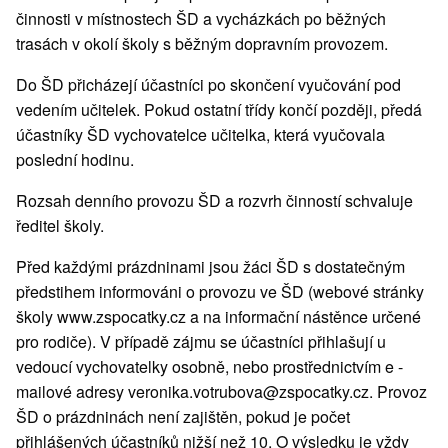
činnosti v místnostech ŠD a vycházkách po běžných
trasách v okolí školy s běžným dopravním provozem.
Do ŠD přicházejí účastníci po skončení vyučování pod
vedením učitelek. Pokud ostatní třídy končí později, předá
účastníky ŠD vychovatelce učitelka, která vyučovala
poslední hodinu.
Rozsah denního provozu ŠD a rozvrh činností schvaluje
ředitel školy.
Před každými prázdninami jsou žáci ŠD s dostatečným
předstihem informováni o provozu ve ŠD (webové stránky
školy www.zspocatky.cz a na informační nástěnce určené
pro rodiče). V případě zájmu se účastníci přihlašují u
vedoucí vychovatelky osobně, nebo prostřednictvím e -
mailové adresy veronika.votrubova@zspocatky.cz. Provoz
ŠD o prázdninách není zajištěn, pokud je počet
přihlášených účastníků nižší než 10. O výsledku je vždy