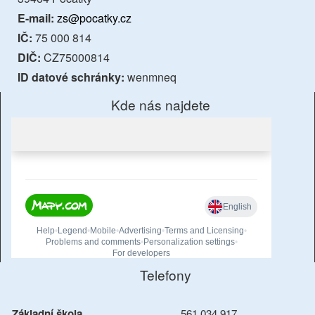
E-mail:
zs@pocatky.cz
IČ:
75 000 814
DIČ:
CZ75000814
ID datové schránky:
wenmneq
Kde nás najdete
Telefony
Základní škola
561 034 917