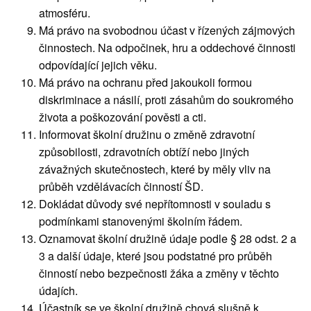
atmosféru.
Má právo na svobodnou účast v řízených zájmových
činnostech. Na odpočinek, hru a oddechové činnosti
odpovídající jejich věku.
Má právo na ochranu před jakoukoli formou
diskriminace a násilí, proti zásahům do soukromého
života a poškozování pověsti a cti.
Informovat školní družinu o změně zdravotní
způsobilosti, zdravotních obtíží nebo jiných
závažných skutečnostech, které by měly vliv na
průběh vzdělávacích činností ŠD.
Dokládat důvody své nepřítomnosti v souladu s
podmínkami stanovenými školním řádem.
Oznamovat školní družině údaje podle § 28 odst. 2 a
3 a další údaje, které jsou podstatné pro průběh
činností nebo bezpečnosti žáka a změny v těchto
údajích.
Účastník se ve školní družině chová slušně k