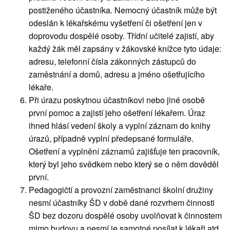
postiženého účastníka. Nemocný účastník může být
odeslán k lékařskému vyšetření či ošetření jen v
doprovodu dospělé osoby. Třídní učitelé zajistí, aby
každý žák měl zapsány v žákovské knížce tyto údaje:
adresu, telefonní čísla zákonných zástupců do
zaměstnání a domů, adresu a jméno ošetřujícího
lékaře.
Při úrazu poskytnou účastníkovi nebo jiné osobě
první pomoc a zajistí jeho ošetření lékařem. Úraz
ihned hlásí vedení školy a vyplní záznam do knihy
úrazů, případně vyplní předepsané formuláře.
Ošetření a vyplnění záznamů zajišťuje ten pracovník,
který byl jeho svědkem nebo který se o něm dověděl
první.
Pedagogičtí a provozní zaměstnanci školní družiny
nesmí účastníky ŠD v době dané rozvrhem činnosti
ŠD bez dozoru dospělé osoby uvolňovat k činnostem
mimo budovu a nesmí je samotné posílat k lékaři atd.