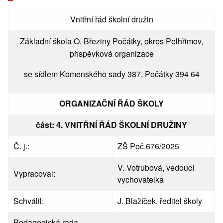
Vnitřní řád školní družin
Základní škola O. Březiny Počátky, okres Pelhřimov,
příspěvková organizace
se sídlem Komenského sady 387, Počátky 394 64
ORGANIZAČNÍ ŘÁD ŠKOLY
část: 4. VNITŘNÍ ŘÁD ŠKOLNÍ DRUŽINY
Č. j.:
ZŠ Poč.676/2025
V. Votrubová, vedoucí
Vypracoval:
vychovatelka
Schválil:
J. Blažíček, ředitel školy
Pedagogická rada