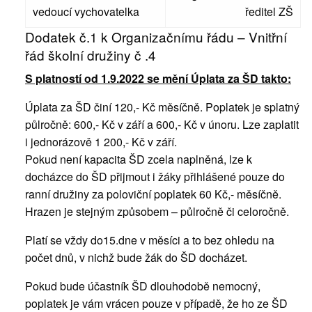
vedoucí vychovatelka
ředitel ZŠ
Dodatek č.1 k Organizačnímu řádu – Vnitřní
řád školní družiny č .4
S platností od 1.9.2022 se mění Úplata za ŠD takto:
Úplata za ŠD činí 120,- Kč měsíčně. Poplatek je splatný
půlročně: 600,- Kč v září a 600,- Kč v únoru. Lze zaplatit
i jednorázově 1 200,- Kč v září.
Pokud není kapacita ŠD zcela naplněná, lze k
docházce do ŠD přijmout i žáky přihlášené pouze do
ranní družiny za poloviční poplatek 60 Kč,- měsíčně.
Hrazen je stejným způsobem – půlročně či celoročně.
Platí se vždy do15.dne v měsíci a to bez ohledu na
počet dnů, v nichž bude žák do ŠD docházet.
Pokud bude účastník ŠD dlouhodobě nemocný,
poplatek je vám vrácen pouze v případě, že ho ze ŠD