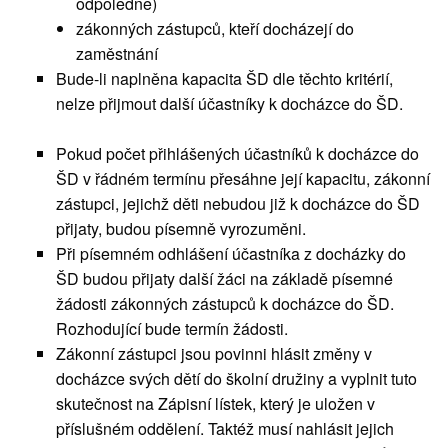
odpoledne)
zákonných zástupců, kteří docházejí do
zaměstnání
Bude-li naplněna kapacita ŠD dle těchto kritérií,
nelze přijmout další účastníky k docházce do ŠD.
Pokud počet přihlášených účastníků k docházce do
ŠD v řádném termínu přesáhne její kapacitu, zákonní
zástupci, jejichž děti nebudou již k docházce do ŠD
přijaty, budou písemně vyrozuměni.
Při písemném odhlášení účastníka z docházky do
ŠD budou přijaty další žáci na základě písemné
žádosti zákonných zástupců k docházce do ŠD.
Rozhodující bude termín žádosti.
Zákonní zástupci jsou povinni hlásit změny v
docházce svých dětí do školní družiny a vyplnit tuto
skutečnost na Zápisní lístek, který je uložen v
příslušném oddělení. Taktéž musí nahlásit jejich