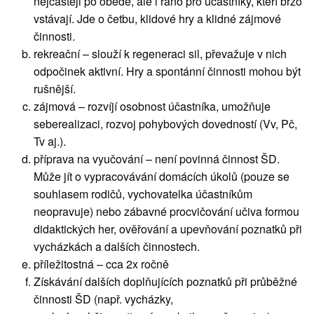
nejčastěji po obědě, ale i ráno pro účastníky, kteří brzo
vstávají. Jde o četbu, klidové hry a klidné zájmové
činnosti.
rekreační – slouží k regeneraci sil, převažuje v nich
odpočinek aktivní. Hry a spontánní činnosti mohou být
rušnější.
zájmová – rozvíjí osobnost účastníka, umožňuje
seberealizaci, rozvoj pohybových dovedností (Vv, Pč,
Tv aj.).
příprava na vyučování – není povinná činnost ŠD.
Může jít o vypracovávání domácích úkolů (pouze se
souhlasem rodičů, vychovatelka účastníkům
neopravuje) nebo zábavné procvičování učiva formou
didaktických her, ověřování a upevňování poznatků při
vycházkách a dalších činnostech.
příležitostná – cca 2x ročně
Získávání dalších doplňujících poznatků při průběžné
činnosti ŠD (např. vycházky,