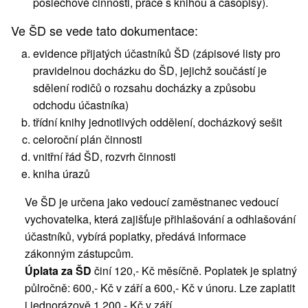
poslechové činnosti, práce s knihou a časopisy).
Ve ŠD se vede tato dokumentace:
evidence přijatých účastníků ŠD (zápisové listy pro
pravidelnou docházku do ŠD, jejichž součástí je
sdělení rodičů o rozsahu docházky a způsobu
odchodu účastníka)
třídní knihy jednotlivých oddělení, docházkový sešit
celoroční plán činnosti
vnitřní řád ŠD, rozvrh činnosti
kniha úrazů
Ve ŠD je určena jako vedoucí zaměstnanec vedoucí
vychovatelka, která zajišťuje přihlašování a odhlašování
účastníků, vybírá poplatky, předává informace
zákonným zástupcům.
Úplata za ŠD
činí 120,- Kč měsíčně. Poplatek je splatný
půlročně: 600,- Kč v září a 600,- Kč v únoru. Lze zaplatit
i jednorázově 1 200,- Kč v září.