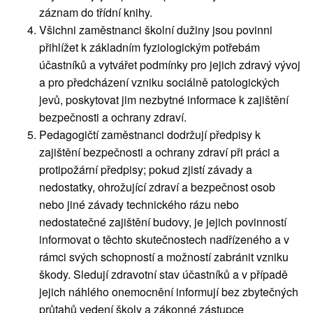
záznam do třídní knihy.
Všichni zaměstnanci školní dužiny jsou povinni
přihlížet k základním fyziologickým potřebám
účastníků a vytvářet podmínky pro jejich zdravý vývoj
a pro předcházení vzniku sociálně patologických
jevů, poskytovat jim nezbytné informace k zajištění
bezpečnosti a ochrany zdraví.
Pedagogičtí zaměstnanci dodržují předpisy k
zajištění bezpečnosti a ochrany zdraví při práci a
protipožární předpisy; pokud zjistí závady a
nedostatky, ohrožující zdraví a bezpečnost osob
nebo jiné závady technického rázu nebo
nedostatečné zajištění budovy, je jejich povinností
informovat o těchto skutečnostech nadřízeného a v
rámci svých schopností a možností zabránit vzniku
škody. Sledují zdravotní stav účastníků a v případě
jejich náhlého onemocnění informují bez zbytečných
průtahů vedení školy a zákonné zástupce