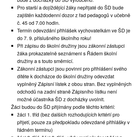
Pro starší a dojíždějící žáky nepřijaté do ŠD bude
zajištěn každodenní dozor z řad pedagogů v učebně
č. 45 od 7.00 hodin.
Termín odevzdání přihlášek vychovatelkám ve ŠD je
do 7. 9. příslušného školního roku!
Při zápisu do školní družiny jsou zákonní zástupci
žáka prokazatelně seznámeni s Řádem školní
družiny a s touto směrnicí.
Zákonní zástupci jsou povinni pro přihlášení svého
dítěte k docházce do školní družiny odevzdat
vyplněný Zápisní lístek z obou stran. Bez vyplněných
odchodů na zadní straně Zápisního lístku není
možné účastníka ŠD z docházky uvolnit.
Žáci budou do ŠD přijímány podle těchto kritérií:
žáci 1. tříd (bez dalších rozhodujících kritérií pro
přijetí, pouze za předpokladu odevzdané přihlášky v
řádném termínu)