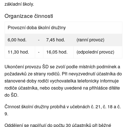
základní školy.
Organizace činnosti
Provozní doba školní družiny
6,00 hod.
-
7,45 hod.
(ranní provoz)
11,30 hod.
-
16,05 hod.
(odpolední provoz)
Ukončení provozu ŠD se zvolí podle místních podmínek a
požadavků ze strany rodičů. Při nevyzvednutí účastníka do
stanovené doby rodiči vychovatelka telefonicky informuje
rodiče účastníka, nebo osoby uvedené na přihlášce dítěte
do ŠD.
Činnost školní družiny probíhá v učebnách č. 21, č. 18 a č.
9.
Oddělení se naplňují do počtu 30 účastníků při běžné