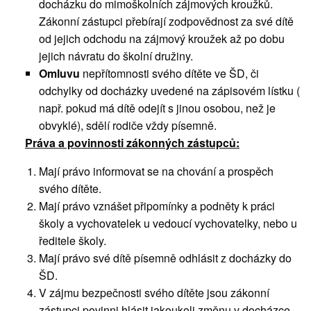
docházku do mimoškolních zájmových kroužků.
Zákonní zástupci přebírají zodpovědnost za své dítě
od jejich odchodu na zájmový kroužek až po dobu
jejich návratu do školní družiny.
Omluvu
nepřítomnosti svého dítěte ve ŠD, či
odchylky od docházky uvedené na zápisovém lístku (
např. pokud má dítě odejít s jinou osobou, než je
obvyklé), sdělí rodiče vždy písemně.
Práva a povinnosti zákonných zástupců:
Mají právo informovat se na chování a prospěch
svého dítěte.
Mají právo vznášet připomínky a podněty k práci
školy a vychovatelek u vedoucí vychovatelky, nebo u
ředitele školy.
Mají právo své dítě písemně odhlásit z docházky do
ŠD.
V zájmu bezpečnosti svého dítěte jsou zákonní
zástupci povinni hlásit jakoukoli změnu v docházce