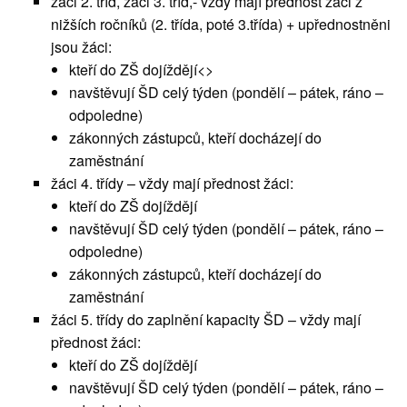
žáci 2. tříd, žáci 3. tříd,- vždy mají přednost žáci z
nižších ročníků (2. třída, poté 3.třída) + upřednostněni
jsou žáci:
kteří do ZŠ dojíždějí<>
navštěvují ŠD celý týden (pondělí – pátek, ráno –
odpoledne)
zákonných zástupců, kteří docházejí do
zaměstnání
žáci 4. třídy – vždy mají přednost žáci:
kteří do ZŠ dojíždějí
navštěvují ŠD celý týden (pondělí – pátek, ráno –
odpoledne)
zákonných zástupců, kteří docházejí do
zaměstnání
žáci 5. třídy do zaplnění kapacity ŠD – vždy mají
přednost žáci:
kteří do ZŠ dojíždějí
navštěvují ŠD celý týden (pondělí – pátek, ráno –