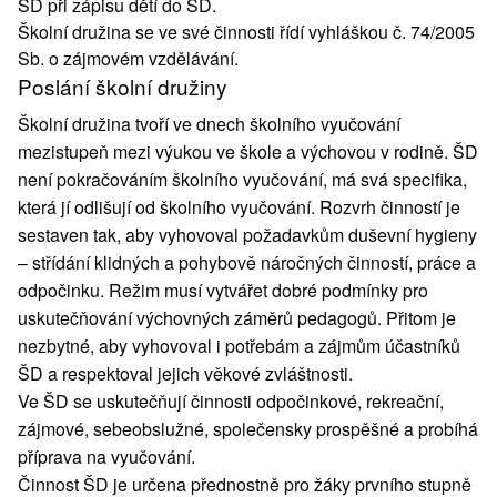
ŠD při zápisu dětí do ŠD.
Školní družina se ve své činnosti řídí vyhláškou č. 74/2005
Sb. o zájmovém vzdělávání.
Poslání školní družiny
Školní družina tvoří ve dnech školního vyučování
mezistupeň mezi výukou ve škole a výchovou v rodině. ŠD
není pokračováním školního vyučování, má svá specifika,
která jí odlišují od školního vyučování. Rozvrh činností je
sestaven tak, aby vyhovoval požadavkům duševní hygieny
– střídání klidných a pohybově náročných činností, práce a
odpočinku. Režim musí vytvářet dobré podmínky pro
uskutečňování výchovných záměrů pedagogů. Přitom je
nezbytné, aby vyhovoval i potřebám a zájmům účastníků
ŠD a respektoval jejich věkové zvláštnosti.
Ve ŠD se uskutečňují činnosti odpočinkové, rekreační,
zájmové, sebeobslužné, společensky prospěšné a probíhá
příprava na vyučování.
Činnost ŠD je určena přednostně pro žáky prvního stupně