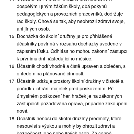
dospělým i jiným žákům školy, dbá pokynů
pedagogických a provozních pracovníků, dodržuje
řád školy. Chová se tak, aby neohrozil zdraví svoje,
ani jiných osob.
Docházka do školní družiny je pro přihlášené
účastníky povinná v rozsahu docházky uvedené v
zápisním lístku. Odhlásit ho mohou zákonní zástupci
k prvnímu dni následujícího měsíce.
Účastník chodí vhodně a čistě upraven a oblečen, s
ohledem na plánované činnosti.
Účastník udržuje prostory školní družiny v čistotě a
pořádku, chrání majetek před poškozením. Při
úmyslném poškození her, hraček je na zákonných
zástupcích požadována oprava, případně zakoupení
nové.
Účastník nenosí do školní družiny předměty, které
nesouvisí s výukou a mohly by ohrozit zdraví a
bezpečnost jeho nebo jiných osob. Za cenné