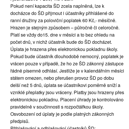
Pokud není kapacita ŠD zcela naplněná, lze k
docházce do ŠD přijmout i účastníky přihlášené do
ranní družiny za poloviční poplatek 60 Kč,- měsíčně.
Hrazen je stejným způsobem – půlročně či celoročně.
Platí se vždy do15. dne v měsíci a to bez ohledu na
počet dnů, v nichž účastník bude do ŠD docházet.
Úplata je hrazena přes elektronickou pokladnu školy.
Pokud bude účastník dlouhodobě nemocný, poplatek je
vrácen pouze v případě, že ho ze ŠD zákonný zástupce
řádně písemně odhlásí. Jestliže je v kalendářním měsíci
státem omezen, nebo přerušen provoz ŠD po dobu
delší než 5 dnů, úplata se účastníkovi poměrně sníží a
vzniklé přeplatky jsou vráceny. Platby jsou hrazeny přes
elektronickou pokladnu. Placení úhrady je kontrolováno
pravidelně v součinnosti s rozpočtářkou školy.
Osvobození od úplaty je podle platných zákonných
předpisů.
Přihlašování a odhlašování účastníků ŠD: