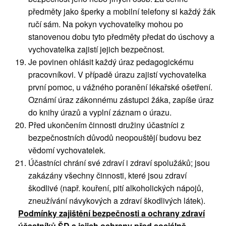
předměty jako šperky a mobilní telefony si každý žák
ručí sám. Na pokyn vychovatelky mohou po
stanovenou dobu tyto předměty předat do úschovy a
vychovatelka zajistí jejich bezpečnost.
Je povinen ohlásit každý úraz pedagogickému
pracovníkovi. V případě úrazu zajistí vychovatelka
první pomoc, u vážného poranění lékařské ošetření.
Oznámí úraz zákonnému zástupci žáka, zapíše úraz
do knihy úrazů a vyplní záznam o úrazu.
Před ukončením činnosti družiny účastníci z
bezpečnostních důvodů neopouštějí budovu bez
vědomí vychovatelek.
Účastníci chrání své zdraví i zdraví spolužáků; jsou
zakázány všechny činnosti, které jsou zdraví
škodlivé (např. kouření, pití alkoholických nápojů,
zneužívání návykových a zdraví škodlivých látek).
Podmínky zajištění bezpečnosti a ochrany zdraví
účastníků ŠD a jejich ochrany před sociálně