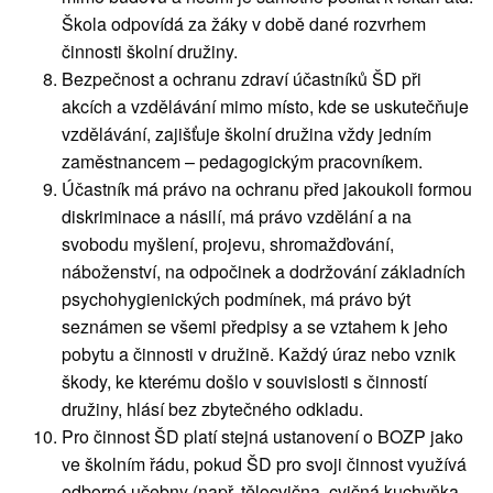
Škola odpovídá za žáky v době dané rozvrhem
činnosti školní družiny.
Bezpečnost a ochranu zdraví účastníků ŠD při
akcích a vzdělávání mimo místo, kde se uskutečňuje
vzdělávání, zajišťuje školní družina vždy jedním
zaměstnancem – pedagogickým pracovníkem.
Účastník má právo na ochranu před jakoukoli formou
diskriminace a násilí, má právo vzdělání a na
svobodu myšlení, projevu, shromažďování,
náboženství, na odpočinek a dodržování základních
psychohygienických podmínek, má právo být
seznámen se všemi předpisy a se vztahem k jeho
pobytu a činnosti v družině. Každý úraz nebo vznik
škody, ke kterému došlo v souvislosti s činností
družiny, hlásí bez zbytečného odkladu.
Pro činnost ŠD platí stejná ustanovení o BOZP jako
ve školním řádu, pokud ŠD pro svoji činnost využívá
odborné učebny (např. tělocvična, cvičná kuchyňka,