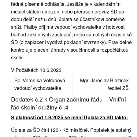
řádně písemně odhlásíte. Jestliže je v kalendářním
měsíci státem omezen, nebo přerušen provoz ŠD po
dobu delší než 5 dnů, úplata se účastníkovi poměrně
sníží. Platby přijímá vedoucí vychovatelka v hotovosti
buď od zákonných zástupců, nebo samotných účastníků
ŠD (o zaplacení vydává pokladní stvrzenky). Pravidelně
kontroluje placení úhrady v součinnosti s rozpočtářkou
školy.
V Počátkách 10.6.2022
Bc. Veronika Votrubová
Mgr. Jaroslav Blažíček
vedoucí vychovatelka
ředitel ZŠ
Dodatek č.2 k Organizačnímu řádu – Vnitřní
řád školní družiny č .4
S platností od 1.9.2025 se mění Úplata za ŠD takto:
Úplata za ŠD činí 120,- Kč měsíčně. Poplatek je splatný