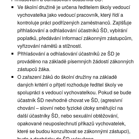
Ve školní družině je určena ředitelem školy vedoucí
vychovatelka jako vedoucí pracovník, který řídí a
kontroluje práci podřízených zaměstnanců. Zajišťuje
přihlašování a odhlašování účastníků ŠD, vybírání
poplatků, předávání informací zákonným zástupcům,
vyřizování námětů a stížností.
Přihlašování a odhlašování účastníků ze ŠD je
prováděno na základě písemných žádostí zákonných
zástupců žáka.
O zařazení žáků do školní družiny na základě
daných kritérií o přijetí rozhoduje ředitel školy ve
spolupráci s vedoucí vychovatelkou. Pokud se bude
účastník ŠD nevhodně chovat ve ŠD, (agresivní
chování – slovní nebo fyzické útoky směřující na
další účastníky ŠD, nebo sexuální obtěžování,
opakované neuposlechnutí příkazů vychovatelek,
které se budou konzultovat se zákonnými zástupci),
bude z docházky do ŠD vyloučeno.