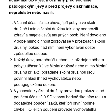
patologickými jevy a před projevy diskriminace,
nepřátelství nebo násilí:
Všichni účastníci se chovají při pobytu ve školní
družině i mimo školní družinu tak, aby neohrozili
zdraví a majetek svůj ani jiných osob. Není dovoleno
v době mimo činnost zdržovat se v prostorách školní
družiny, pokud nad nimi není vykonáván dozor
způsobilou osobou.
Každý úraz, poranění či nehodu, k níž dojde během
pobytu účastníků ve školní družině nebo mimo školní
družinu při akci pořádané školní družinou jsou
povinni hlásí ihned vychovatelce nebo
pedagogickému dozoru.
Vychovatelky školní družiny provedou prokazatelné
poučení účastníků ŠD v první hodině školního roku a
dodatečné poučení žáků, kteří při první hodině
chyběli. O jejich poučení provede vychovatelka