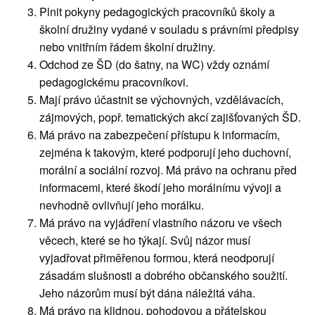
Plnit pokyny pedagogických pracovníků školy a
školní družiny vydané v souladu s právními předpisy
nebo vnitřním řádem školní družiny.
Odchod ze ŠD (do šatny, na WC) vždy oznámí
pedagogickému pracovníkovi.
Mají právo účastnit se výchovných, vzdělávacích,
zájmových, popř. tematických akcí zajišťovaných ŠD.
Má právo na zabezpečení přístupu k informacím,
zejména k takovým, které podporují jeho duchovní,
morální a sociální rozvoj. Má právo na ochranu před
informacemi, které škodí jeho morálnímu vývoji a
nevhodně ovlivňují jeho morálku.
Má právo na vyjádření vlastního názoru ve všech
věcech, které se ho týkají. Svůj názor musí
vyjadřovat přiměřenou formou, která neodporují
zásadám slušnosti a dobrého občanského soužití.
Jeho názorům musí být dána náležitá váha.
Má právo na klidnou, pohodovou a přátelskou