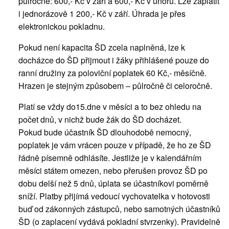
půlročně: 600,- Kč v září a 600,- Kč v únoru. Lze zaplatit
i jednorázově 1 200,- Kč v září. Úhrada je přes
elektronickou pokladnu.
Pokud není kapacita ŠD zcela naplněná, lze k
docházce do ŠD přijmout i žáky přihlášené pouze do
ranní družiny za poloviční poplatek 60 Kč,- měsíčně.
Hrazen je stejným způsobem – půlročně či celoročně.
Platí se vždy do15.dne v měsíci a to bez ohledu na
počet dnů, v nichž bude žák do ŠD docházet.
Pokud bude účastník ŠD dlouhodobě nemocný,
poplatek je vám vrácen pouze v případě, že ho ze ŠD
řádně písemně odhlásíte. Jestliže je v kalendářním
měsíci státem omezen, nebo přerušen provoz ŠD po
dobu delší než 5 dnů, úplata se účastníkovi poměrně
sníží. Platby přijímá vedoucí vychovatelka v hotovosti
buď od zákonných zástupců, nebo samotných účastníků
ŠD (o zaplacení vydává pokladní stvrzenky). Pravidelně