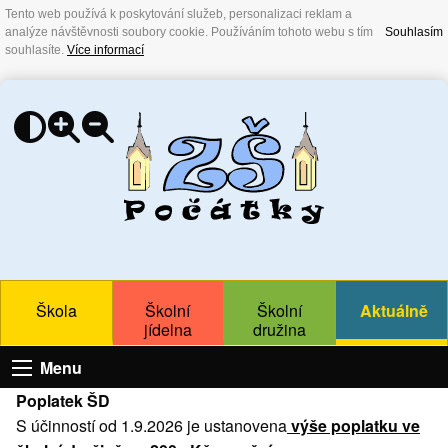
Tento web používá k poskytování služeb, personalizaci reklam a
analýze návštěvnosti soubory cookie. Používáním tohoto webu s tím
Souhlasím
souhlasíte.
Více informací
Škola
Školní
Školní
Aktuálně
jídelna
družina
Menu
Poplatek ŠD
S účinností od 1.9.2026 je ustanovena
výše poplatku ve