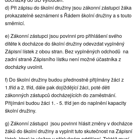
d) Při zápisu do školní družiny jsou zákonní zástupci žáka
prokazatelně seznámeni s Řádem školní družiny a s touto
směrnicí.
e) Zákonní zástupci jsou povinni pro přihlášení svého
dítěte k docházce do školní družiny odevzdat vyplněný
Zápisní lístek z obou stran. Bez vyplněných odchodů na
zadní straně Zápisního lístku není možné účastníka z
docházky uvolnit.
f) Do školní družiny budou přednostně přijímány žáci z
1.tříd a 2. tříd, dále pak dojíždějící žáci, poté děti
zákonných zástupců docházejících do zaměstnání.
Přijímáni budou žáci 1. - 5. tříd jen do naplnění kapacity
školní družiny.
g) Zákonní zástupci jsou povinni hlásit změny v docházce
žáků do školní družiny a vyplnit tuto skutečnost na Zápisní
lístek, který je uložen v příslušném oddělení. Taktéž musí