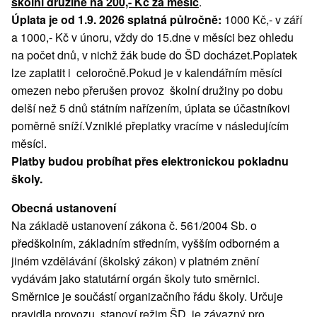
školní družině na
200,- Kč za měsíc
.
Úplata je od 1.9. 2026 splatná půlročně:
1000 Kč,- v září
a 1000,- Kč v únoru, vždy do 15.dne v měsíci bez ohledu
na počet dnů, v nichž žák bude do ŠD docházet.Poplatek
lze zaplatit i celoročně.Pokud je v kalendářním měsíci
omezen nebo přerušen provoz školní družiny po dobu
delší než 5 dnů státním nařízením, úplata se účastníkovi
poměrně sníží.Vzniklé přeplatky vracíme v následujícím
měsíci.
Platby budou probíhat přes elektronickou pokladnu
školy.
Obecná ustanovení
Na základě ustanovení zákona č. 561/2004 Sb. o
předškolním, základním středním, vyšším odborném a
jiném vzdělávání (školský zákon) v platném znění
vydávám jako statutární orgán školy tuto směrnici.
Směrnice je součástí organizačního řádu školy. Určuje
pravidla provozu, stanoví režim ŠD, je závazný pro