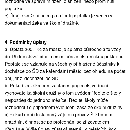
rozhodne ve správním řízení o snížení nebo prominutí
poplatku.
c) Údaj o snížení nebo prominutí poplatku je veden v
dokumentaci žáka ve školní družině.
4. Podmínky úplaty
a) Úplata 200,- Kč za měsíc je splatná půlročně a to vždy
do 15.dne stávajícího měsíce přes elektronickou pokladnu.
Poplatek se vztahuje na všechny přihlášené účastníky k
docházce do ŠD za kalendářní měsíc, bez ohledu na počet
dní, jenž docházeli do ŠD.
b) Pokud za žáka není zaplacen poplatek, vedoucí
vychovatelka školní družiny o tom uvědomí ředitele školy
nejpozději do jednoho měsíce. Ředitel školy může
rozhodnout o případném vyloučení žáka ze školní družiny.
c) Pokud není dostatečný zájem o provoz ŠD během
prázdnin, činnost se po projednání se zřizovatelem
přerušuje. Výše úplaty zůstává stejná i v měsících, kdy