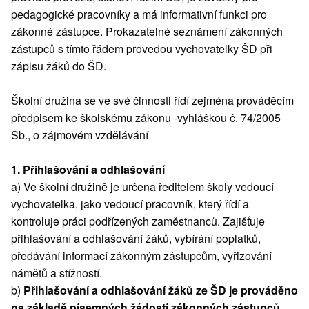
pedagogické pracovníky a má informativní funkci pro
zákonné zástupce. Prokazatelné seznámení zákonných
zástupců s tímto řádem provedou vychovatelky ŠD při
zápisu žáků do ŠD.
Školní družina se ve své činnosti řídí zejména prováděcím
předpisem ke školskému zákonu -vyhláškou č. 74/2005
Sb., o zájmovém vzdělávání
1. Přihlašování a odhlašování
a) Ve školní družině je určena ředitelem školy vedoucí
vychovatelka, jako vedoucí pracovník, který řídí a
kontroluje práci podřízených zaměstnanců. Zajišťuje
přihlašování a odhlašování žáků, vybírání poplatků,
předávání informací zákonným zástupcům, vyřizování
námětů a stížností.
b)
Přihlašování a odhlašování žáků ze ŠD je prováděno
na základě písemných žádostí zákonných zástupců