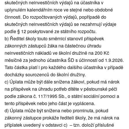
skutečných neinvestičních výdajů na účastníka v
uplynulém kalendářním roce ve stejné nebo obdobné
činnosti. Do rozpočtovaných výdajů, popřípadě do
skutečných neinvestičních výdajů se nezahrnují výdaje
podle § 12 poskytované ze státního rozpočtu.
b) Ředitel školy touto směrnicí stanovil příspěvek
zákonných zástupců žáka na částečnou úhradu
neinvestičních nákladů ve školní družině na 200 Kč
měsíčně za jednoho účastníka ŠD s účinností od 1.9.2026.
Tato částka platí i pro každého dalšího účastníka v případě
docházky sourozenců do školní družiny.
c) Úplata může být dále snížena žákovi, pokud má nárok
na příspěvek na úhradu potřeb dítěte v pěstounské péči
podle zákona č. 117/1995 Sb., o státní sociální pomoci a
tento příspěvek nebo jeho část je vyplácena.
d) Úplata může být snížena nebo prominuta, pokud
zákonný zástupce prokáže řediteli školy, že má nárok na
příplatek uvedený v odstavci c) – tzn. doloží příslušné