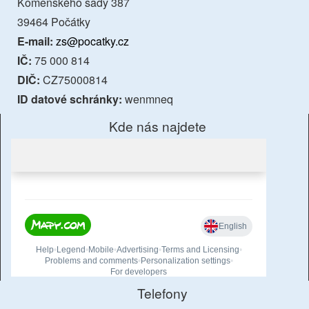
Komenského sady 387
39464 Počátky
E-mail:
zs@pocatky.cz
IČ:
75 000 814
DIČ:
CZ75000814
ID datové schránky:
wenmneq
Kde nás najdete
Telefony