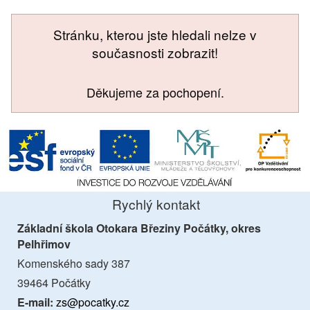
Stránku, kterou jste hledali nelze v
současnosti zobrazit!
Děkujeme za pochopení.
Rychlý kontakt
Základní škola Otokara Březiny Počátky, okres
Pelhřimov
Komenského sady 387
39464 Počátky
E-mail:
zs@pocatky.cz