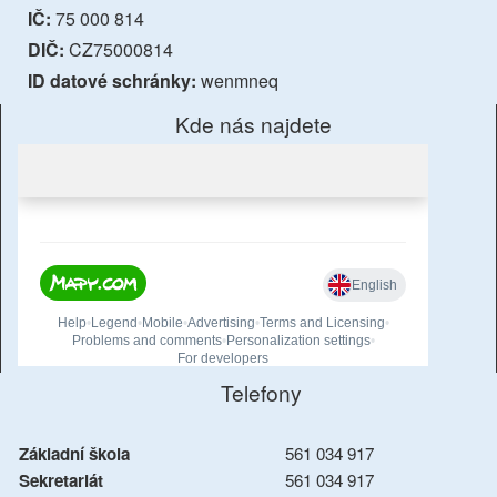
IČ:
75 000 814
DIČ:
CZ75000814
ID datové schránky:
wenmneq
Kde nás najdete
Telefony
Základní škola
561 034 917
Sekretariát
561 034 917