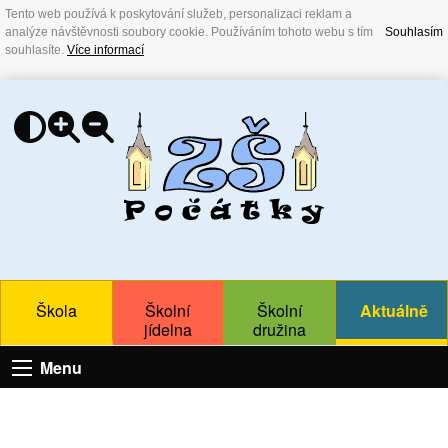
Tento web používá k poskytování služeb, personalizaci reklam a
analýze návštěvnosti soubory cookie. Používáním tohoto webu s tím
Souhlasím
souhlasíte.
Více informací
Škola
Školní
Školní
Aktuálně
jídelna
družina
Menu