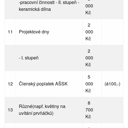
-pracovní činnosti - II. stupeň -
000
keramická dílna
Kč
2
11
Projektové dny
000
Kč
2
- I. stupeň
000
Kč
5
12
Členský poplatek AŠSK
000
(á100,-)
Kč
8
Různé(např. květiny na
13
700
uvítání prvňáčků)
Kč