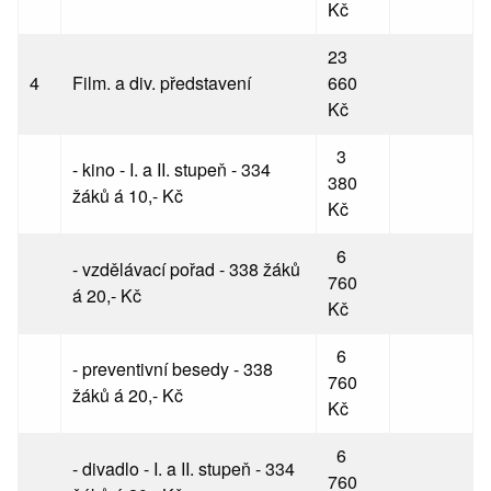
Kč
23
4
Film. a div. představení
660
Kč
3
- kino - I. a II. stupeň - 334
380
žáků á 10,- Kč
Kč
6
- vzdělávací pořad - 338 žáků
760
á 20,- Kč
Kč
6
- preventivní besedy - 338
760
žáků á 20,- Kč
Kč
6
- divadlo - I. a II. stupeň - 334
760