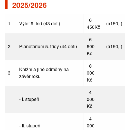
2025/2026
6
1
Výlet 9. tříd (43 děti)
(á150,-)
450Kč
6
2
Planetárium 5. třídy (44 dětí)
600
(á150,-)
Kč
8
Knižní a jiné odměny na
3
000
závěr roku
Kč
4
- I. stupeň
000
Kč
4
- II. stupeň
000