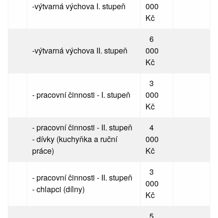
-výtvarná výchova I. stupeň
000
Kč
6
-výtvarná výchova II. stupeň
000
Kč
3
- pracovní činnosti - I. stupeň
000
Kč
- pracovní činnosti - II. stupeň
4
- dívky (kuchyňka a ruční
000
práce)
Kč
3
- pracovní činnosti - II. stupeň
000
- chlapci (dílny)
Kč
5