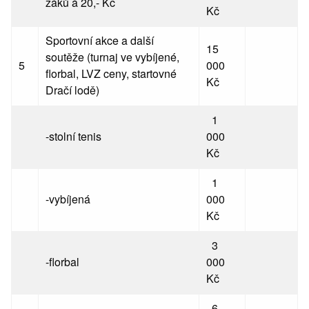
žáků á 20,- Kč
Kč
Sportovní akce a další
15
soutěže (turnaj ve vybíjené,
5
000
florbal, LVZ ceny, startovné
Kč
Dračí lodě)
1
-stolní tenis
000
Kč
1
-vybíjená
000
Kč
3
-florbal
000
Kč
6