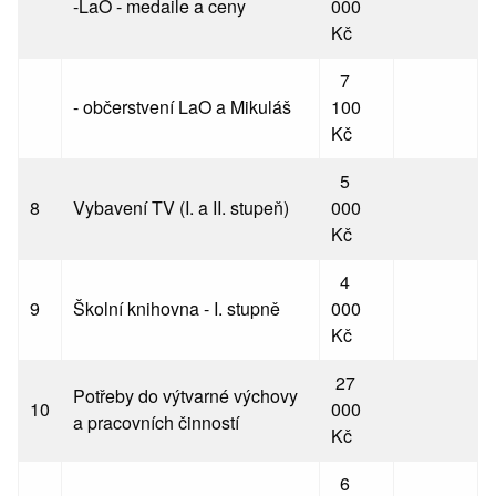
-LaO - medaile a ceny
000
Kč
7
- občerstvení LaO a Mikuláš
100
Kč
5
8
Vybavení TV (I. a II. stupeň)
000
Kč
4
9
Školní knihovna - I. stupně
000
Kč
27
Potřeby do výtvarné výchovy
10
000
a pracovních činností
Kč
6