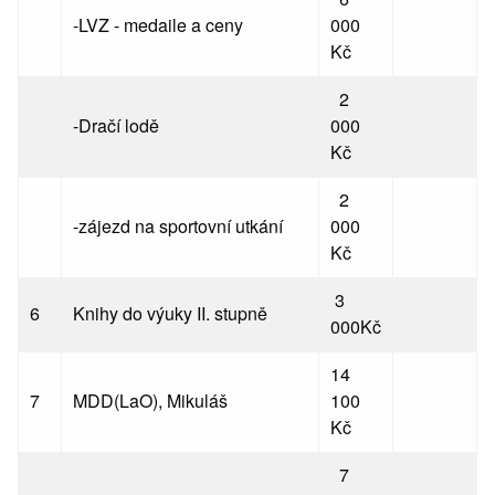
-LVZ - medaile a ceny
000
Kč
2
-Dračí lodě
000
Kč
2
-zájezd na sportovní utkání
000
Kč
3
6
Knihy do výuky II. stupně
000Kč
14
7
MDD(LaO), Mikuláš
100
Kč
7