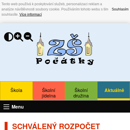
Tento web používá k poskytování služeb, personalizaci reklam a
analýze návštěvnosti soubory cookie. Používáním tohoto webu s tím
Souhlasím
souhlasíte.
Více informací
Škola
Školní
Školní
Aktuálně
jídelna
družina
Menu
SCHVÁLENÝ ROZPOČET