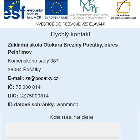
Rychlý kontakt
Základní škola Otokara Březiny Počátky, okres
Pelhřimov
Komenského sady 387
39464 Počátky
E-mail:
zs@pocatky.cz
IČ:
75 000 814
DIČ:
CZ75000814
ID datové schránky:
wenmneq
Kde nás najdete