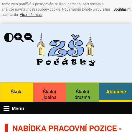
Tento web používá k poskytování služeb, personalizaci reklam a
analýze návštěvnosti soubory cookie. Používáním tohoto webu s tím
Souhlasím
souhlasíte.
Více informací
Škola
Školní
Školní
Aktuálně
jídelna
družina
Menu
NABÍDKA PRACOVNÍ POZICE -