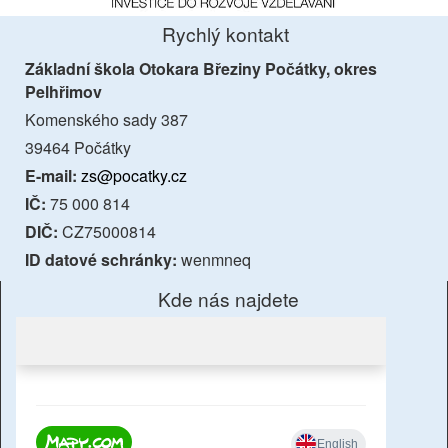
Rychlý kontakt
Základní škola Otokara Březiny Počátky, okres
Pelhřimov
Komenského sady 387
39464 Počátky
E-mail:
zs@pocatky.cz
IČ:
75 000 814
DIČ:
CZ75000814
ID datové schránky:
wenmneq
Kde nás najdete