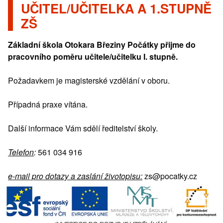
UČITEL/UČITELKA A 1.STUPNĚ
ZŠ
Základní škola Otokara Březiny Počátky přijme do
pracovního poměru učitele/učitelku I. stupně.
Požadavkem je magisterské vzdělání v oboru.
Případná praxe vítána.
Další informace Vám sdělí ředitelství školy.
Telefon
:
561 034 916
e-mail pro dotazy a zaslání životopisu:
zs@pocatky.cz