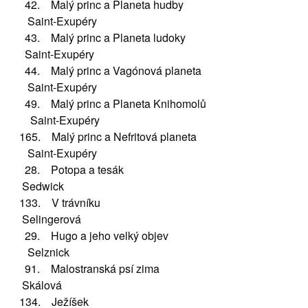
42. Malý princ a Planeta hudby
Saint-Exupéry
43. Malý princ a Planeta ludoky
Saint-Exupéry
44. Malý princ a Vagónová planeta
Saint-Exupéry
49. Malý princ a Planeta Knihomolů
Saint-Exupéry
165. Malý princ a Nefritová planeta
Saint-Exupéry
28. Potopa a tesák
Sedwick
133. V trávníku
Selingerová
29. Hugo a jeho velký objev
Selznick
91. Malostranská psí zima
Skálová
134. Ježíšek