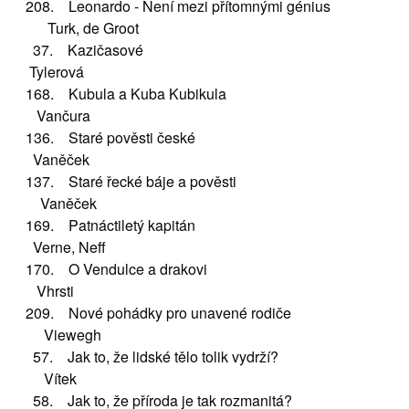
208. Leonardo - Není mezi přítomnými génius
Turk, de Groot
37. Kazičasové
Tylerová
168. Kubula a Kuba Kubikula
Vančura
136. Staré pověsti české
Vaněček
137. Staré řecké báje a pověsti
Vaněček
169. Patnáctiletý kapitán
Verne, Neff
170. O Vendulce a drakovi
Vhrsti
209. Nové pohádky pro unavené rodiče
Viewegh
57. Jak to, že lidské tělo tolik vydrží?
Vítek
58. Jak to, že příroda je tak rozmanitá?