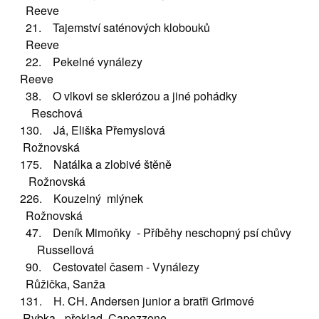
Reeve
21. Tajemství saténových klobouků
Reeve
22. Pekelné vynálezy
Reeve
38. O vlkovi se sklerózou a jiné pohádky
Reschová
130. Já, Eliška Přemyslová
Rožnovská
175. Natálka a zlobivé štěně
Rožnovská
226. Kouzelný mlýnek
Rožnovská
47. Deník Mimoňky - Příběhy neschopný psí chůvy
Russellová
90. Cestovatel časem - Vynálezy
Růžička, Sanža
131. H. CH. Andersen junior a bratři Grimové
Rybka - překlad, Capezzone