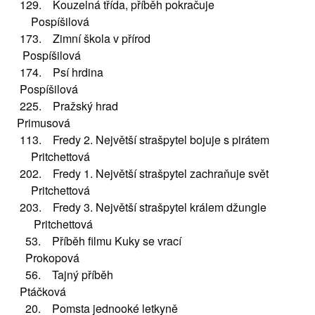
129. Kouzelná třída, příběh pokračuje
Pospíšilová
173. Zimní škola v přírod
Pospíšilová
174. Psí hrdina
Pospíšilová
225. Pražský hrad
Primusová
113. Fredy 2. Největší strašpytel bojuje s pirátem
Pritchettová
202. Fredy 1. Největší strašpytel zachraňuje svět
Pritchettová
203. Fredy 3. Největší strašpytel králem džungle
Pritchettová
53. Příběh filmu Kuky se vrací
Prokopová
56. Tajný příběh
Ptáčková
20. Pomsta jednooké letkyně