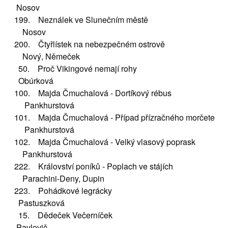
Nosov
199. Neználek ve Slunečním městě
Nosov
200. Čtyřlístek na nebezpečném ostrově
Nový, Němeček
50. Proč Vikingové nemají rohy
Obúrková
100. Majda Čmuchalová - Dortíkový rébus
Pankhurstová
101. Majda Čmuchalová - Případ přízračného morčete
Pankhurstová
102. Majda Čmuchalová - Velký vlasový poprask
Pankhurstová
222. Království poníků - Poplach ve stájích
Parachini-Deny, Dupin
223. Pohádkové legrácky
Pastuszková
15. Dědeček Večerníček
Pavlovič