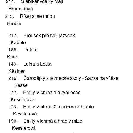
214. Slabikář včelky Máji
Hromadová
215. Říkej si se mnou
Hrubín
217. Brousek pro tvůj jazýček
Kábele
185. Dětem
Karel
149. Luisa a Lotka
Kästner
216. Čarodějky z jezdecké školy - Sázka na vítěze
Kessel
72. Emily Vichrná 1 a rybí ocas
Kesslerová
73. Emily Vichrná 2 a příšera z hlubin
Kesslerová
150. Emily Vichrná a hrad v mlze
Kesslerová