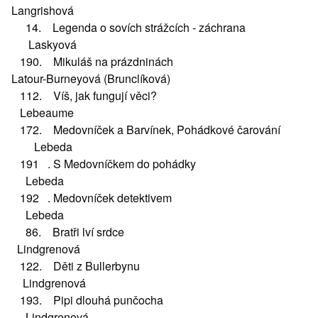
Langrishová
14. Legenda o sovích strážcích - záchrana
Laskyová
190. Mikuláš na prázdninách
Latour-Burneyová (Brunclíková)
112. Víš, jak fungují věci?
Lebeaume
172. Medovníček a Barvínek, Pohádkové čarování
Lebeda
191 . S Medovníčkem do pohádky
Lebeda
192 . Medovníček detektivem
Lebeda
86. Bratři lví srdce
Lindgrenová
122. Děti z Bullerbynu
Lindgrenová
193. Pipi dlouhá punčocha
Lindgrenová