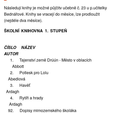
Následují knihy je možné půjčitv učebně č. 23 u p.učitelky
Bednářové. Knihy se vracejí do měsíce, lze prodloužit
(nejdéle dva měsíce).
ŠKOLNÍ KNIHOVNA 1. STUPEŇ
ČÍSLO
NÁZEV
AUTOR
1. Tajenství země Drúún - Město v oblacích
Abbott
2. Potlesk pro Lolu
Abediová
3. Havěť
Ardagh
4. Rytíři a hrady
Ardagh
92. Dopisy mimozemského školáka