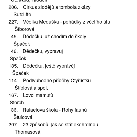
206. Cirkus zlodějů a tombola zkázy
Sutcliffe
227. Včelka Meduška - pohádky z včelího úlu
Šiborová
45. Dědečku, už chodím do školy
Špaček
46. Dědečku, vypravuj
Špaček
135. Dědečku, ještě vyprávěj
Špaček
114. Podivuhodné příběhy Čtyřlístku
Štíplová a spol.
167. Lovci mamutů
Štorch
36. Rafaelova škola - Rohy faunů
Štulcová
207. 23 způsobů, jak se stát ekohrdinou
Thomasová