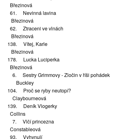
Březinová
61. Nevinná lavina
Březinová
62. Ztraceni ve vlnách
Březinová
138. Vítej, Karle
Březinová
178. Lucka Luciperka
Březinová
6. Sestry Grimmovy - Zločin v říši pohádek
Buckley
104. Proč se ryby neutopí?
Claybourneová
139. Deník Vlogerky
Collins
7. Vlčí princezna
Constableová
93. Vyhynulí