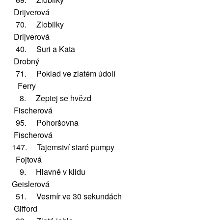
Drijverová
70. Zlobilky
Drijverová
40. Suri a Kata
Drobný
71. Poklad ve zlatém údolí
Ferry
8. Zeptej se hvězd
Fischerová
95. Pohoršovna
Fischerová
147. Tajemství staré pumpy
Fojtová
9. Hlavně v klidu
Geislerová
51. Vesmír ve 30 sekundách
Gifford