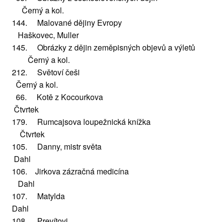
Černý a kol.
144. Malované dějiny Evropy
Haškovec, Muller
145. Obrázky z dějin zeměpisných objevů a výletů
Černý a kol.
212. Světoví češi
Černý a kol.
66. Kotě z Kocourkova
Čtvrtek
179. Rumcajsova loupežnická knížka
Čtvrtek
105. Danny, mistr světa
Dahl
106. Jirkova zázračná medicína
Dahl
107. Matylda
Dahl
108. Prevítovi