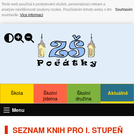
Tento web používá k poskytování služeb, personalizaci reklam a
analýze návštěvnosti soubory cookie. Používáním tohoto webu s tím
Souhlasím
souhlasíte.
Více informací
Škola
Školní
Školní
Aktuálně
jídelna
družina
Menu
SEZNAM KNIH PRO I. STUPEŇ