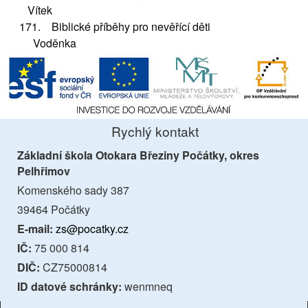
Vítek
171. Biblické příběhy pro nevěřící děti
Voděnka
Rychlý kontakt
Základní škola Otokara Březiny Počátky, okres
Pelhřimov
Komenského sady 387
39464 Počátky
E-mail:
zs@pocatky.cz
IČ:
75 000 814
DIČ:
CZ75000814
ID datové schránky:
wenmneq