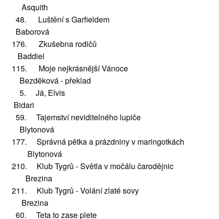
Asquith
48. Luštění s Garfieldem
Baborová
176. Zkušebna rodičů
Baddiel
115. Moje nejkrásnější Vánoce
Bezděková - překlad
5. Já, Elvis
Bidari
59. Tajemství neviditelného lupiče
Blytonová
177. Správná pětka a prázdniny v maringotkách
Blytonová
210. Klub Tygrů - Světla v močálu čarodějnic
Brezina
211. Klub Tygrů - Volání zlaté sovy
Brezina
60. Teta to zase plete