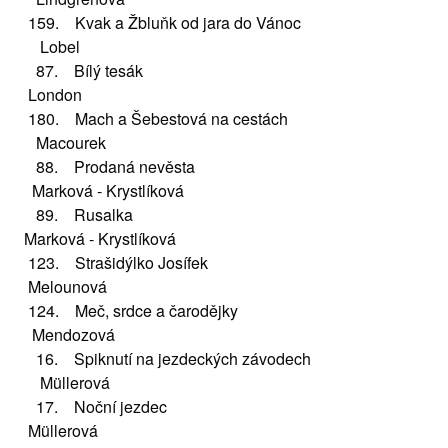
159. Kvak a Žbluňk od jara do Vánoc
Lobel
87. Bílý tesák
London
180. Mach a Šebestová na cestách
Macourek
88. Prodaná nevěsta
Marková - Krystlíková
89. Rusalka
Marková - Krystlíková
123. Strašidýlko Josífek
Melounová
124. Meč, srdce a čarodějky
Mendozová
16. Spiknutí na jezdeckých závodech
Müllerová
17. Noční jezdec
Müllerová