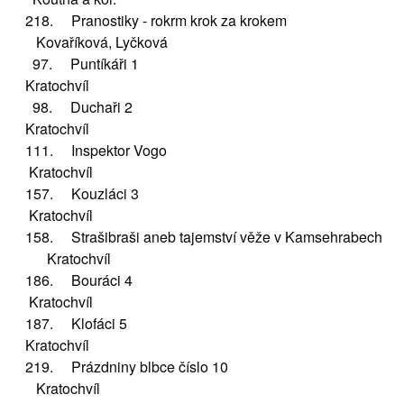
218. Pranostiky - rokrm krok za krokem
Kovaříková, Lyčková
97. Puntíkáři 1
Kratochvíl
98. Duchaři 2
Kratochvíl
111. Inspektor Vogo
Kratochvíl
157. Kouzláci 3
Kratochvíl
158. Strašibraši aneb tajemství věže v Kamsehrabech
Kratochvíl
186. Bouráci 4
Kratochvíl
187. Klofáci 5
Kratochvíl
219. Prázdniny blbce číslo 10
Kratochvíl