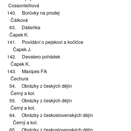
Cossontelliová
140. Borůvky na prodej
Čálková
63. Dášeňka
Čapek K.
141. Povídání o pejskovi a kočičce
Čapek J.
142. Devatero pohádek
Čapek K.
143. Maxipes Fík
Čechura
54. Obrázky z českých dějin
Černý a kol.
55. Obrázky z českých dějin
Černý a kol.
64. Obrázky z československých dějin
Černý a kol.
65. Obrázky z československých dějin