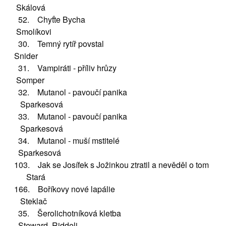
Skálová
52. Chyťte Bycha
Smolíkovi
30. Temný rytíř povstal
Snider
31. Vampiráti - příliv hrůzy
Somper
32. Mutanol - pavoučí panika
Sparkesová
33. Mutanol - pavoučí panika
Sparkesová
34. Mutanol - muší mstitelé
Sparkesová
103. Jak se Josífek s Jožinkou ztratil a nevěděl o tom
Stará
166. Boříkovy nové lapálie
Steklač
35. Šerolichotníková kletba
Steward, Riddeli