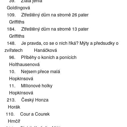
39. Zlatá jehla
Goldingová
109. Ztřeštěný dům na stromě 26 pater
Griffiths
184. Ztřeštěný dům na stromě 13 pater
Griffiths
148. Je pravda, co se o nich říká? Mýty a předsudky o
zvířatech Hanáčková
96. Příběhy o koních a ponících
Holthausenová
10. Nejsem přece malá
Hopkinsová
11. Milionové holky
Hopkinsová
213. Český Honza
Horák
110. Cour a Courek
Hrnčíř