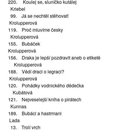
220. Koulej se, sluníčko kutálej
Kriebel
99. Já se nechtěl stěhovat!
Krolupperová
119. Proč mluvíme česky
Krolupperová
155. Bubáček
Krolupperová
156. Draka je lepší pozdravit aneb o etiketě
Krolupperová
188. Vědí draci o legraci?
Krolupperová
120. Pohádky vodnického dědečka
Kubátová
121. Nejveselejší kniha o pirátech
Kunnas
189. Bubáci a hastrmani
Lada
13. Trolí vrch