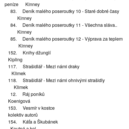
peníze Kinney
83. Deník malého poseroutky 10 - Staré dobré časy
Kinney
84. Deník malého poseroutky 11 - Všechna sláva..
Kinney
85. Deník malého poseroutky 12 - Výprava za teplem
Kinney
152. Knihy džunglí
Kipling
117. Strašidlář - Mezi námi draky
Klimek
118. Strašidlář - Mezi námi ohnivými strašidly
Klimek
12. Ráj poníků
Koenigová
153. Vesmír v kostce
kolektiv autorů
154. Káťa a Škubánek
Koutná a kol.