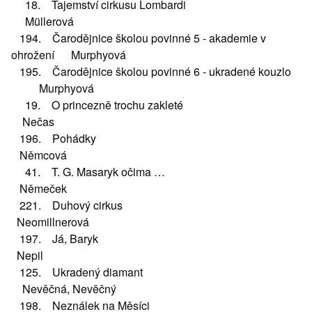
18. Tajemství cirkusu Lombardi
Müllerová
194. Čarodějnice školou povinné 5 - akademie v
ohrožení Murphyová
195. Čarodějnice školou povinné 6 - ukradené kouzlo
Murphyová
19. O princezně trochu zakleté
Nečas
196. Pohádky
Němcová
41. T. G. Masaryk očima …
Němeček
221. Duhový cirkus
Neomillnerová
197. Já, Baryk
Nepil
125. Ukradený diamant
Nevěčná, Nevěčný
198. Neználek na Měsíci