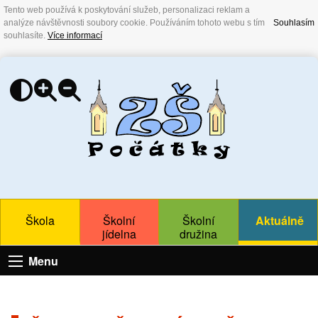
Tento web používá k poskytování služeb, personalizaci reklam a
analýze návštěvnosti soubory cookie. Používáním tohoto webu s tím
Souhlasím
souhlasíte.
Více informací
Škola
Školní
Školní
Aktuálně
jídelna
družina
Menu