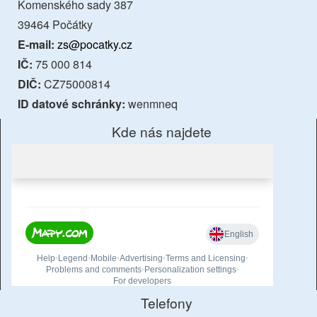
Komenského sady 387
39464 Počátky
E-mail:
zs@pocatky.cz
IČ:
75 000 814
DIČ:
CZ75000814
ID datové schránky:
wenmneq
Kde nás najdete
Telefony