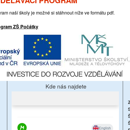
ZDĚLÁVACÍ PROGRAM
ram naší školy je možné si stáhnout níže ve formátu pdf.
rogram ZŠ Počátky
Kde nás najdete
S
Š