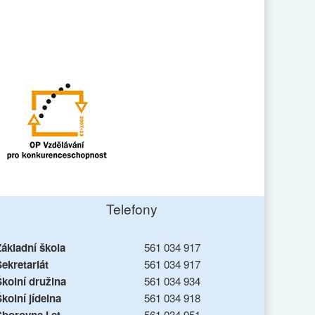
Telefony
Základní škola
561 034 917
ekretariát
561 034 917
Školní družina
561 034 934
kolní jídelna
561 034 918
561 034 951