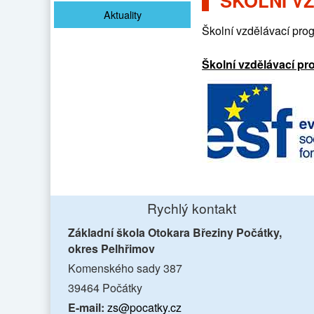
ŠKOLNÍ V
Aktuality
Školní vzdělávací prog
Školní vzdělávací p
Rychlý kontakt
Základní škola Otokara Březiny Počátky,
okres Pelhřimov
Komenského sady 387
39464 Počátky
E-mail:
zs@pocatky.cz