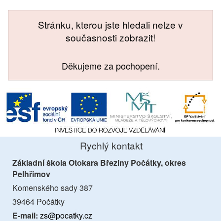
Stránku, kterou jste hledali nelze v
současnosti zobrazit!
Děkujeme za pochopení.
Rychlý kontakt
Základní škola Otokara Březiny Počátky, okres
Pelhřimov
Komenského sady 387
39464 Počátky
E-mail:
zs@pocatky.cz