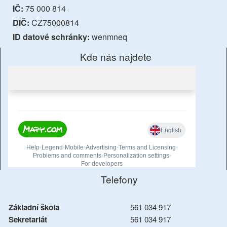
IČ:
75 000 814
DIČ:
CZ75000814
ID datové schránky:
wenmneq
Kde nás najdete
Telefony
Základní škola
561 034 917
Sekretariát
561 034 917