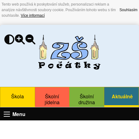
Tento web používá k poskytování služeb, personalizaci reklam a
analýze návštěvnosti soubory cookie. Používáním tohoto webu s tím
Souhlasím
souhlasíte.
Více informací
Škola
Školní
Školní
Aktuálně
jídelna
družina
Menu