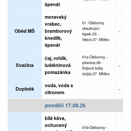
špenát
moravský
01 -Obiloviny
vrabec,
obsahující
Oběd MŠ
bramborový
lepek,03 -
knedlík,
Vejce,07 -Mléko
špenát
01a-Obiloviny -
čaj, rohlík,
pšenice,06 -
Svačina
luštěninová
Sójové boby
pomazánka
(sója),07 -Mléko
voda, voda s
Doplněk
citronem
pondělí 17.08.26
bílá káva,
ochucený
01b-Obiloviny -