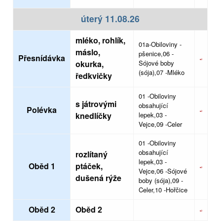
úterý 11.08.26
mléko, rohlík,
01a-Obiloviny -
máslo,
pšenice,06 -
Přesnídávka
okurka,
Sójové boby
(sója),07 -Mléko
ředkvičky
01 -Obiloviny
s játrovými
obsahující
Polévka
knedlíčky
lepek,03 -
Vejce,09 -Celer
01 -Obiloviny
obsahující
rozlítaný
lepek,03 -
Oběd 1
ptáček,
Vejce,06 -Sójové
dušená rýže
boby (sója),09 -
Celer,10 -Hořčice
Oběd 2
Oběd 2