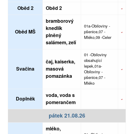
Oběd 2
Oběd 2
bramborový
01a-Obiloviny -
knedlík
Oběd MŠ
pšenice,07 -
plněný
Mléko,09 -Celer
salámem, zelí
01 -Obiloviny
obsahující
čaj, kaiserka,
lepek,01a-
Svačina
masová
Obiloviny -
pomazánka
pšenice,07 -
Mléko
voda, voda s
Doplněk
pomerančem
pátek 21.08.26
mléko,