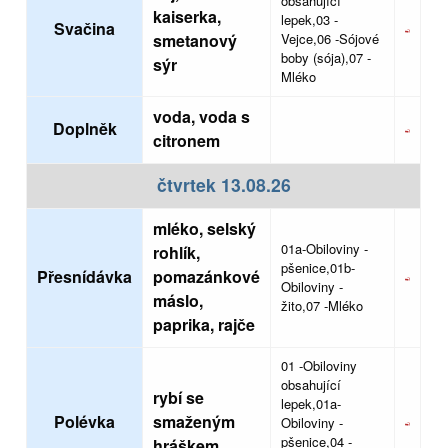
obsahující
kaiserka,
lepek,03 -
Svačina
smetanový
Vejce,06 -Sójové
boby (sója),07 -
sýr
Mléko
voda, voda s
Doplněk
citronem
čtvrtek 13.08.26
mléko, selský
01a-Obiloviny -
rohlík,
pšenice,01b-
Přesnídávka
pomazánkové
Obiloviny -
máslo,
žito,07 -Mléko
paprika, rajče
01 -Obiloviny
obsahující
rybí se
lepek,01a-
Polévka
smaženým
Obiloviny -
pšenice,04 -
hráškem