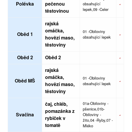
Polévka
pečenou
obsahující
lepek,09 -Celer
těstovinou
rajská
omáčka,
01 -Obiloviny
Oběd 1
hovězí maso,
obsahující lepek
těstoviny
Oběd 2
Oběd 2
rajská
omáčka,
01 -Obiloviny
Oběd MŠ
hovězí maso,
obsahující lepek
těstoviny
čaj, chléb,
01a-Obiloviny -
pšenice,01b-
pomazánka z
Svačina
Obiloviny -
rybiček v
žito,04 -Ryby,07 -
tomatě
Mléko