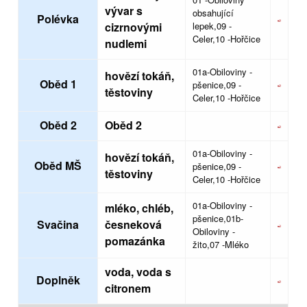
vývar s
obsahující
Polévka
cizrnovými
lepek,09 -
Celer,10 -Hořčice
nudlemi
01a-Obiloviny -
hovězí tokáň,
Oběd 1
pšenice,09 -
těstoviny
Celer,10 -Hořčice
Oběd 2
Oběd 2
01a-Obiloviny -
hovězí tokáň,
Oběd MŠ
pšenice,09 -
těstoviny
Celer,10 -Hořčice
01a-Obiloviny -
mléko, chléb,
pšenice,01b-
Svačina
česneková
Obiloviny -
pomazánka
žito,07 -Mléko
voda, voda s
Doplněk
citronem