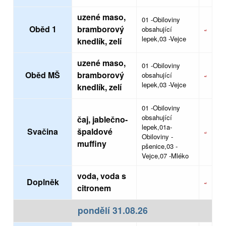
uzené maso,
01 -Obiloviny
Oběd 1
bramborový
obsahující
lepek,03 -Vejce
knedlík, zelí
uzené maso,
01 -Obiloviny
Oběd MŠ
bramborový
obsahující
lepek,03 -Vejce
knedlík, zelí
01 -Obiloviny
obsahující
čaj, jablečno-
lepek,01a-
Svačina
špaldové
Obiloviny -
muffiny
pšenice,03 -
Vejce,07 -Mléko
voda, voda s
Doplněk
citronem
pondělí 31.08.26