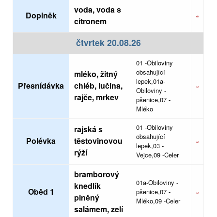
voda, voda s
Doplněk
citronem
čtvrtek 20.08.26
01 -Obiloviny
obsahující
mléko, žitný
lepek,01a-
Přesnídávka
chléb, lučina,
Obiloviny -
rajče, mrkev
pšenice,07 -
Mléko
01 -Obiloviny
rajská s
obsahující
Polévka
těstovinovou
lepek,03 -
rýží
Vejce,09 -Celer
bramborový
01a-Obiloviny -
knedlík
Oběd 1
pšenice,07 -
plněný
Mléko,09 -Celer
salámem, zelí