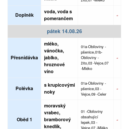
voda, voda s
Doplněk
pomerančem
pátek 14.08.26
mléko,
01a-Obiloviny -
vánočka,
pšenice,01b-
Přesnídávka
jablko,
Obiloviny -
žito,03 -Vejce,07
hroznové
-Mléko
víno
01a-Obiloviny -
s krupicovými
Polévka
pšenice,03 -
noky
Vejce,09 -Celer
moravský
01 -Obiloviny
vrabec,
obsahující
Oběd 1
bramborový
lepek,03 -
knedlík,
Vejce,07 -Mléko