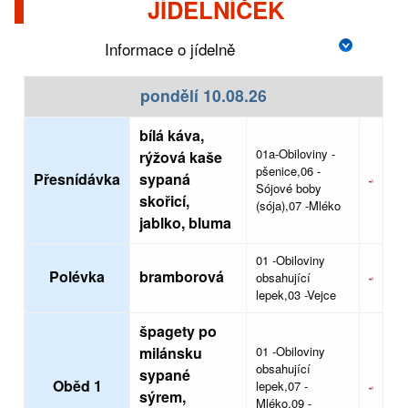
JÍDELNÍČEK
zobrazit alergeny jidla
Informace o jídelně
pondělí 10.08.26
bílá káva,
01a-Obiloviny -
rýžová kaše
pšenice,06 -
Přesnídávka
sypaná
Sójové boby
skořicí,
(sója),07 -Mléko
jablko, bluma
01 -Obiloviny
Polévka
bramborová
obsahující
lepek,03 -Vejce
špagety po
milánsku
01 -Obiloviny
obsahující
sypané
Oběd 1
lepek,07 -
sýrem,
Mléko,09 -