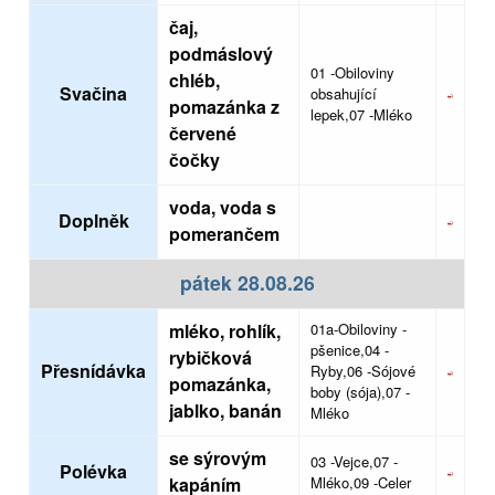
čaj,
podmáslový
01 -Obiloviny
chléb,
Svačina
obsahující
pomazánka z
lepek,07 -Mléko
červené
čočky
voda, voda s
Doplněk
pomerančem
pátek 28.08.26
mléko, rohlík,
01a-Obiloviny -
pšenice,04 -
rybičková
Přesnídávka
Ryby,06 -Sójové
pomazánka,
boby (sója),07 -
jablko, banán
Mléko
se sýrovým
03 -Vejce,07 -
Polévka
kapáním
Mléko,09 -Celer