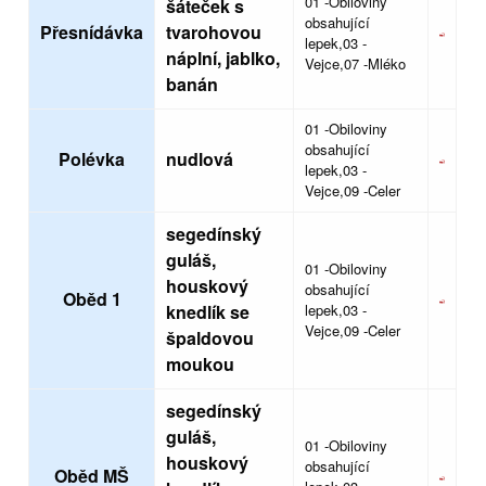
01 -Obiloviny
šáteček s
obsahující
Přesnídávka
tvarohovou
lepek,03 -
náplní, jablko,
Vejce,07 -Mléko
banán
01 -Obiloviny
obsahující
Polévka
nudlová
lepek,03 -
Vejce,09 -Celer
segedínský
guláš,
01 -Obiloviny
houskový
obsahující
Oběd 1
knedlík se
lepek,03 -
Vejce,09 -Celer
špaldovou
moukou
segedínský
guláš,
01 -Obiloviny
houskový
obsahující
Oběd MŠ