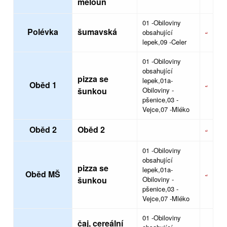
meloun
01 -Obiloviny
Polévka
šumavská
obsahující
lepek,09 -Celer
01 -Obiloviny
obsahující
pizza se
lepek,01a-
Oběd 1
šunkou
Obiloviny -
pšenice,03 -
Vejce,07 -Mléko
Oběd 2
Oběd 2
01 -Obiloviny
obsahující
pizza se
lepek,01a-
Oběd MŠ
šunkou
Obiloviny -
pšenice,03 -
Vejce,07 -Mléko
01 -Obiloviny
čaj, cereální