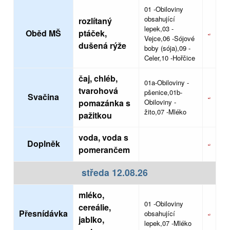
01 -Obiloviny
obsahující
rozlítaný
lepek,03 -
Oběd MŠ
ptáček,
Vejce,06 -Sójové
dušená rýže
boby (sója),09 -
Celer,10 -Hořčice
čaj, chléb,
01a-Obiloviny -
tvarohová
pšenice,01b-
Svačina
pomazánka s
Obiloviny -
žito,07 -Mléko
pažitkou
voda, voda s
Doplněk
pomerančem
středa 12.08.26
mléko,
01 -Obiloviny
cereálie,
Přesnídávka
obsahující
jablko,
lepek,07 -Mléko