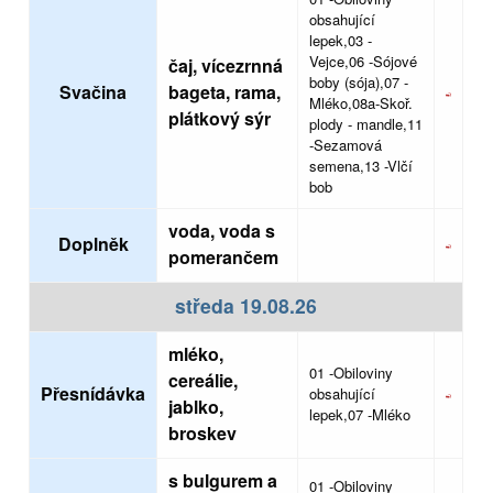
obsahující
lepek,03 -
Vejce,06 -Sójové
čaj, vícezrnná
boby (sója),07 -
Svačina
bageta, rama,
Mléko,08a-Skoř.
plátkový sýr
plody - mandle,11
-Sezamová
semena,13 -Vlčí
bob
voda, voda s
Doplněk
pomerančem
středa 19.08.26
mléko,
01 -Obiloviny
cereálie,
Přesnídávka
obsahující
jablko,
lepek,07 -Mléko
broskev
s bulgurem a
01 -Obiloviny