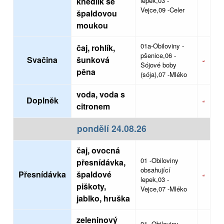
knedlík se
lepek,03 -
Vejce,09 -Celer
špaldovou
moukou
01a-Obiloviny -
čaj, rohlík,
pšenice,06 -
Svačina
šunková
Sójové boby
pěna
(sója),07 -Mléko
voda, voda s
Doplněk
citronem
pondělí 24.08.26
čaj, ovocná
01 -Obiloviny
přesnídávka,
obsahující
Přesnídávka
špaldové
lepek,03 -
piškoty,
Vejce,07 -Mléko
jablko, hruška
zeleninový
01 -Obiloviny