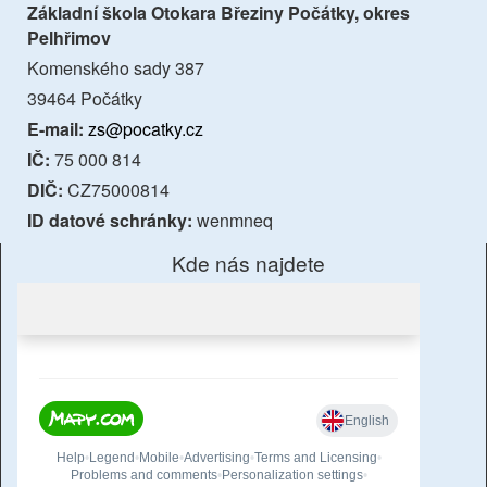
Základní škola Otokara Březiny Počátky, okres
Pelhřimov
Komenského sady 387
39464 Počátky
E-mail:
zs@pocatky.cz
IČ:
75 000 814
DIČ:
CZ75000814
ID datové schránky:
wenmneq
Kde nás najdete