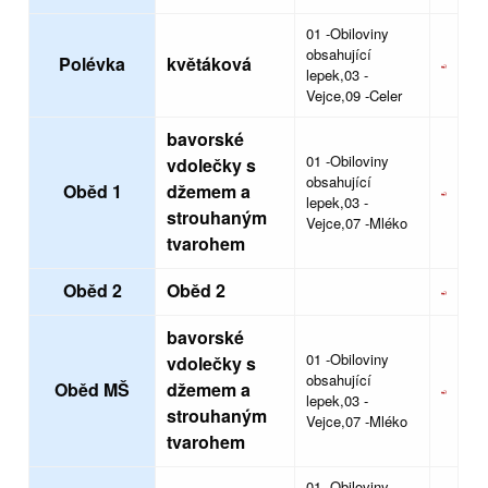
01 -Obiloviny
obsahující
Polévka
květáková
lepek,03 -
Vejce,09 -Celer
bavorské
01 -Obiloviny
vdolečky s
obsahující
Oběd 1
džemem a
lepek,03 -
strouhaným
Vejce,07 -Mléko
tvarohem
Oběd 2
Oběd 2
bavorské
01 -Obiloviny
vdolečky s
obsahující
Oběd MŠ
džemem a
lepek,03 -
strouhaným
Vejce,07 -Mléko
tvarohem
01 -Obiloviny