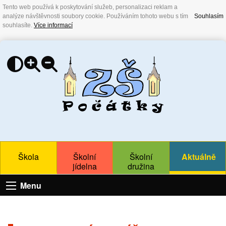
Tento web používá k poskytování služeb, personalizaci reklam a
analýze návštěvnosti soubory cookie. Používáním tohoto webu s tím
Souhlasím
souhlasíte.
Více informací
Škola
Školní
Školní
Aktuálně
jídelna
družina
Menu