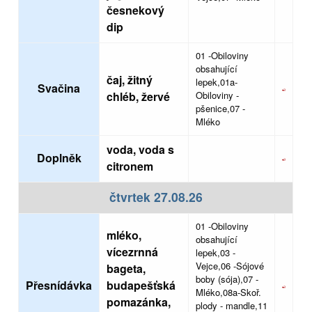
česnekový
dip
01 -Obiloviny
obsahující
čaj, žitný
lepek,01a-
Svačina
chléb, žervé
Obiloviny -
pšenice,07 -
Mléko
voda, voda s
Doplněk
citronem
čtvrtek 27.08.26
01 -Obiloviny
mléko,
obsahující
vícezrnná
lepek,03 -
Vejce,06 -Sójové
bageta,
boby (sója),07 -
Přesnídávka
budapešťská
Mléko,08a-Skoř.
pomazánka,
plody - mandle,11