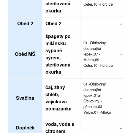
sterilovaná
Celer,10 -Hořčice
okurka
Oběd 2
Oběd 2
špagety po
milánsku
01 -Obiloviny
obsahující
sypané
Oběd MŠ
lepek,07 -
sýrem,
Mléko,09 -
sterilovaná
Celer,10 -Hořčice
okurka
01 -Obiloviny
čaj, žitný
obsahující
chléb,
lepek,01a-
Svačina
vajíčková
Obiloviny -
pšenice,03 -
pomazánka
Vejce,07 -Mléko
voda, voda s
Doplněk
citronem