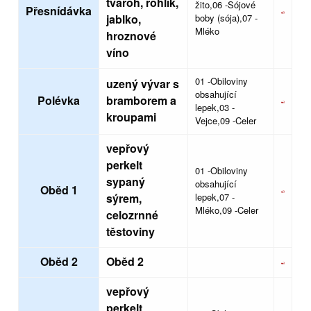
tvaroh, rohlík,
žito,06 -Sójové
Přesnídávka
jablko,
boby (sója),07 -
Mléko
hroznové
víno
01 -Obiloviny
uzený vývar s
obsahující
Polévka
bramborem a
lepek,03 -
kroupami
Vejce,09 -Celer
vepřový
perkelt
01 -Obiloviny
sypaný
obsahující
Oběd 1
sýrem,
lepek,07 -
Mléko,09 -Celer
celozrnné
těstoviny
Oběd 2
Oběd 2
vepřový
perkelt