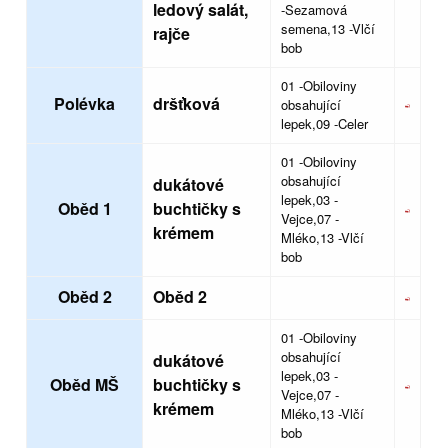
ledový salát,
-Sezamová
semena,13 -Vlčí
rajče
bob
01 -Obiloviny
Polévka
dršťková
obsahující
lepek,09 -Celer
01 -Obiloviny
obsahující
dukátové
lepek,03 -
Oběd 1
buchtičky s
Vejce,07 -
krémem
Mléko,13 -Vlčí
bob
Oběd 2
Oběd 2
01 -Obiloviny
obsahující
dukátové
lepek,03 -
Oběd MŠ
buchtičky s
Vejce,07 -
krémem
Mléko,13 -Vlčí
bob