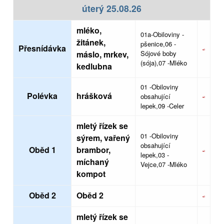
úterý 25.08.26
mléko,
01a-Obiloviny -
žitánek,
pšenice,06 -
Přesnídávka
máslo, mrkev,
Sójové boby
(sója),07 -Mléko
kedlubna
01 -Obiloviny
Polévka
hrášková
obsahující
lepek,09 -Celer
mletý řízek se
01 -Obiloviny
sýrem, vařený
obsahující
Oběd 1
brambor,
lepek,03 -
míchaný
Vejce,07 -Mléko
kompot
Oběd 2
Oběd 2
mletý řízek se