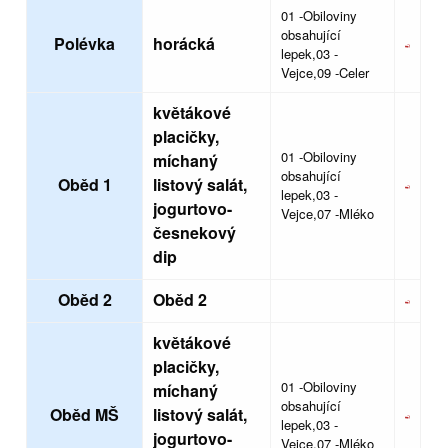
01 -Obiloviny
obsahující
Polévka
horácká
lepek,03 -
Vejce,09 -Celer
květákové
placičky,
01 -Obiloviny
míchaný
obsahující
Oběd 1
listový salát,
lepek,03 -
jogurtovo-
Vejce,07 -Mléko
česnekový
dip
Oběd 2
Oběd 2
květákové
placičky,
01 -Obiloviny
míchaný
obsahující
Oběd MŠ
listový salát,
lepek,03 -
jogurtovo-
Vejce,07 -Mléko