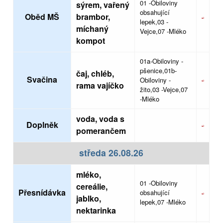
01 -Obiloviny
sýrem, vařený
obsahující
Oběd MŠ
brambor,
lepek,03 -
míchaný
Vejce,07 -Mléko
kompot
01a-Obiloviny -
pšenice,01b-
čaj, chléb,
Svačina
Obiloviny -
rama vajíčko
žito,03 -Vejce,07
-Mléko
voda, voda s
Doplněk
pomerančem
středa 26.08.26
mléko,
01 -Obiloviny
cereálie,
Přesnídávka
obsahující
jablko,
lepek,07 -Mléko
nektarinka