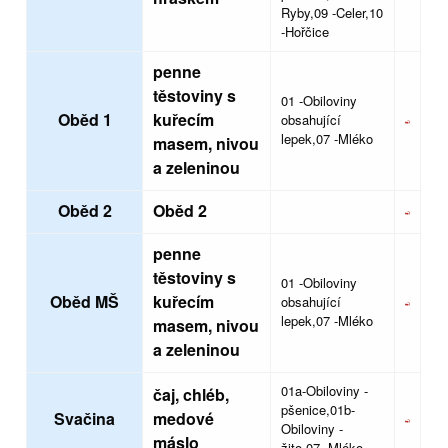
Ryby,09 -Celer,10
-Hořčice
penne
těstoviny s
01 -Obiloviny
Oběd 1
kuřecím
obsahující
lepek,07 -Mléko
masem, nivou
a zeleninou
Oběd 2
Oběd 2
penne
těstoviny s
01 -Obiloviny
Oběd MŠ
kuřecím
obsahující
lepek,07 -Mléko
masem, nivou
a zeleninou
01a-Obiloviny -
čaj, chléb,
pšenice,01b-
Svačina
medové
Obiloviny -
máslo
žito,07 -Mléko