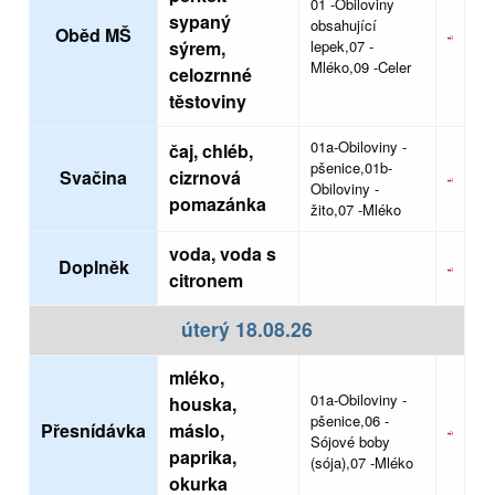
01 -Obiloviny
sypaný
obsahující
Oběd MŠ
sýrem,
lepek,07 -
Mléko,09 -Celer
celozrnné
těstoviny
01a-Obiloviny -
čaj, chléb,
pšenice,01b-
Svačina
cizrnová
Obiloviny -
pomazánka
žito,07 -Mléko
voda, voda s
Doplněk
citronem
úterý 18.08.26
mléko,
01a-Obiloviny -
houska,
pšenice,06 -
Přesnídávka
máslo,
Sójové boby
paprika,
(sója),07 -Mléko
okurka